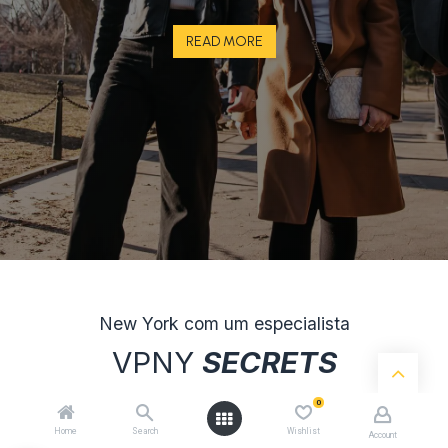
READ MORE
New York com um especialista
VPNY
SECRETS
0
Home
Search
Wishlist
Account