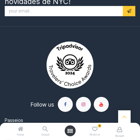
novidades de NYC!
Follow us
Passeios
0
Dreamy
Home
Search
Wishlist
Account