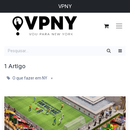
VPNY
1 Artigo
O que fazer em NY
×