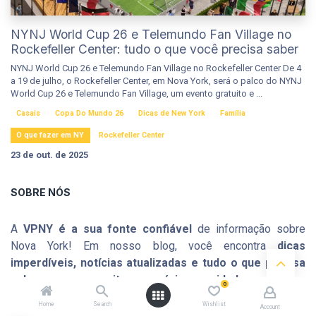
NYNJ World Cup 26 e Telemundo Fan Village no
Rockefeller Center: tudo o que você precisa saber
NYNJ World Cup 26 e Telemundo Fan Village no Rockefeller Center De 4
a 19 de julho, o Rockefeller Center, em Nova York, será o palco do NYNJ
World Cup 26 e Telemundo Fan Village, um evento gratuito e ...
Casais
Copa Do Mundo 26
Dicas de New York
Família
O que fazer em NY
Rockefeller Center
23 de out. de 2025
SOBRE NÓS
A
VPNY é a sua fonte confiável
de informação sobre
Nova York! Em nosso blog, você encontra
dicas
imperdíveis, notícias atualizadas e tudo o que precisa
saber para aproveitar ao máximo a cidade que nunca
0
dorme
. Seja para descobrir os melhores passeios,
Home
Search
Wishlist
Account
restaurantes, eventos ou curiosidades, estamos aqui para