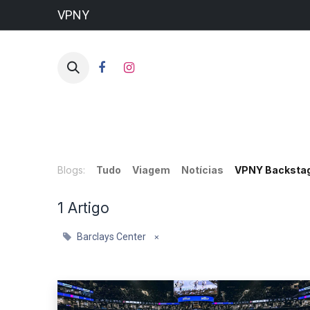
VPNY
HO
Blogs:
Tudo
Viagem
Notícias
VPNY Backsta
1 Artigo
Barclays Center
×