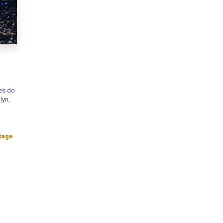
es do
lyn,
tage