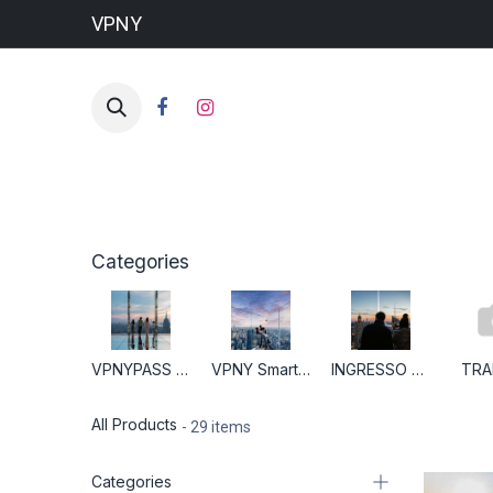
VPNY
HO
Categories
VPNYPASS PLUS
VPNY SmartPass
INGRESSO ATRAÇÃO
TRA
All Products
- 29 items
Categories