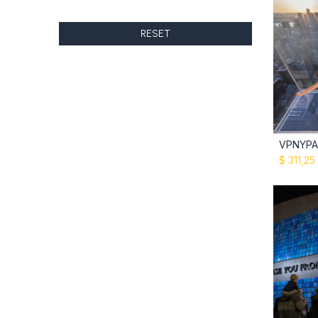
RESET
$
311,25