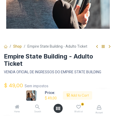
Shop
Empire State Building - Adulto Ticket
Empire State Building - Adulto
Ticket
VENDA OFICIAL DE INGRESSOS DO EMPIRE STATE BUILDING
$
49,00
Sem impostos
Price:
Add to Cart
$
49,00
Melhore Sua Experiência:
0
$
10,00
Ingressos Final de Semana
+
Home
Search
Wishlist
Account