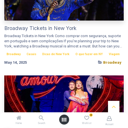
Broadway Tickets in New York
Broadway Tickets in New York Como comprar com segurança, suporte
em português e sem complicações If you’re planning your trip to New
York, watching a Broadway musical is almost a must. But how can you...
Broadway
Casais
Dicas de New York
O que fazer em NY
Viagem
May 14, 2025
Broadway
0
Moulin Rouge Review
Home
Search
Wishlist
Account