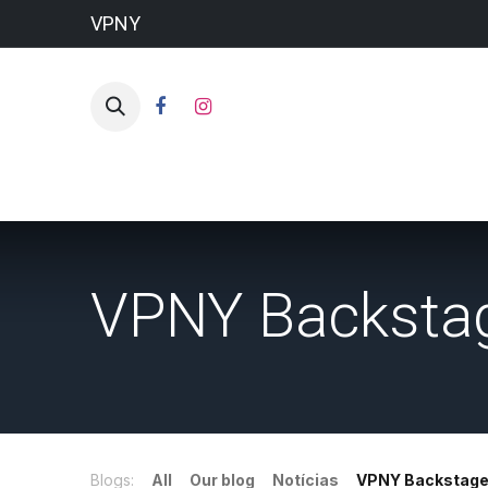
VPNY
VPNY Backsta
Blogs:
All
Our blog
Notícias
VPNY Backstag